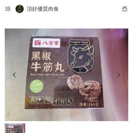
頂好優質肉食