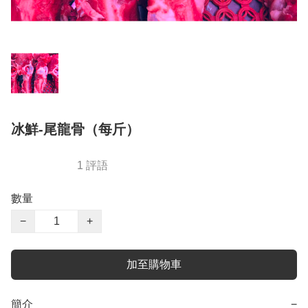
冰鮮-尾龍骨（每斤）
1 評語
數量
−
+
加至購物車
簡介
−