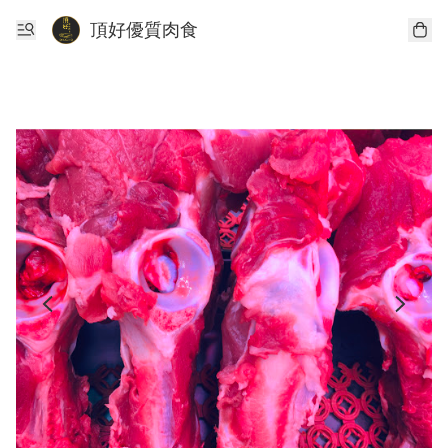
頂好優質肉食