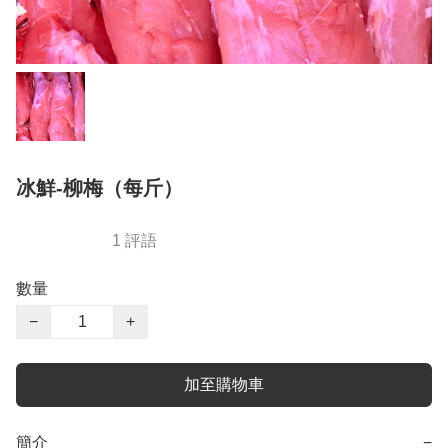
冰鮮-柳梅（每斤）
1 評語
數量
−
+
加至購物車
簡介
−