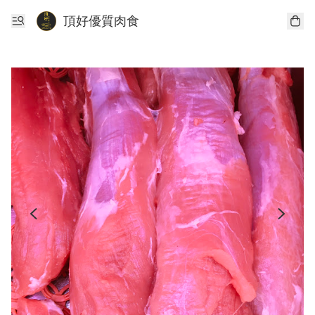
頂好優質肉食