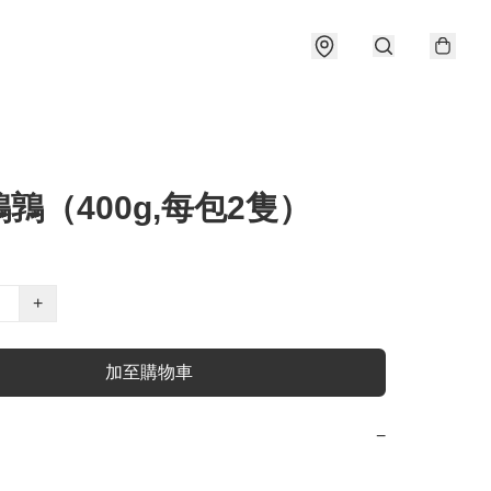
鶉（400g,每包2隻）
+
加至購物車
−