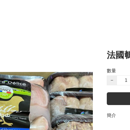
法國鵪
數量
−
簡介